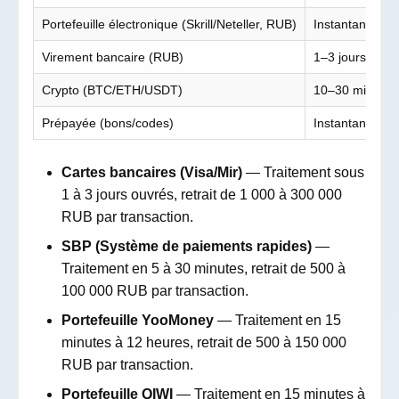
Portefeuille électronique (Skrill/Neteller, RUB)
Instantané
0
Virement bancaire (RUB)
1–3 jours
3
Crypto (BTC/ETH/USDT)
10–30 min
1
Prépayée (bons/codes)
Instantané
N
Cartes bancaires (Visa/Mir)
— Traitement sous
1 à 3 jours ouvrés, retrait de 1 000 à 300 000
RUB par transaction.
SBP (Système de paiements rapides)
—
Traitement en 5 à 30 minutes, retrait de 500 à
100 000 RUB par transaction.
Portefeuille YooMoney
— Traitement en 15
minutes à 12 heures, retrait de 500 à 150 000
RUB par transaction.
Portefeuille QIWI
— Traitement en 15 minutes à