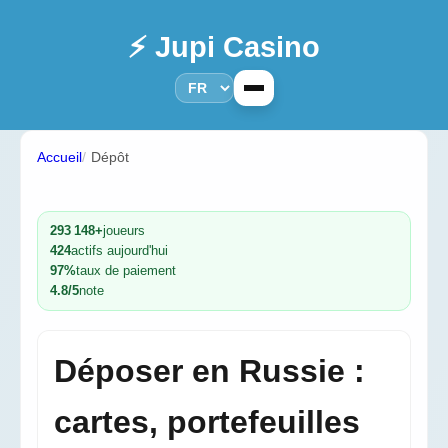
⚡ Jupi Casino
Accueil
Dépôt
293 148+
joueurs
424
actifs aujourd'hui
97%
taux de paiement
4.8/5
note
Déposer en Russie :
cartes, portefeuilles