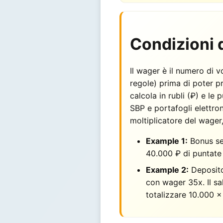
Condizioni 
Il wager è il numero di v
regole) prima di poter pr
calcola in rubli (₽) e le
SBP e portafogli elettro
moltiplicatore del wager
Example 1:
Bonus se
40.000 ₽ di puntate p
Example 2:
Deposito
con wager 35x. Il sa
totalizzare 10.000 ×