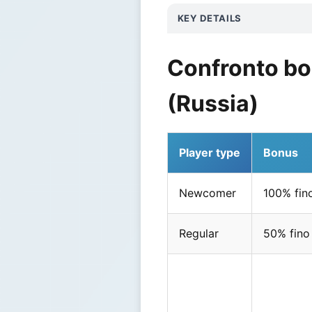
KEY DETAILS
Confronto bon
(Russia)
Player type
Bonus
Newcomer
100% fin
Regular
50% fino