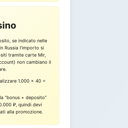
sino
sito, se indicato nelle
n Russia l’importo si
iti tramite carte Mir,
account) non cambiano il
are.
alizzare 1.000 × 40 =
.
la “bonus + deposito”
0.000 ₽, quindi devi
ati alla promozione.