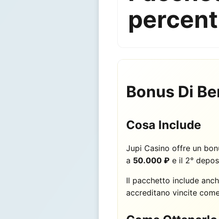
percentu
Bonus Di Be
Cosa Include
Jupi Casino offre un bon
a
50.000 ₽
e il 2° depo
Il pacchetto include anc
accreditano vincite com