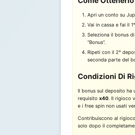
Come Ottenerlo
Apri un conto su Jup
Vai in cassa e fai il
Seleziona il bonus d
“Bonus”.
Ripeti con il 2° dep
seconda parte del bon
Condizioni Di R
Il bonus sul deposito ha 
requisito
x40
. Il rigioc
e i free spin non usati ve
Contribuiscono al rigioco
solo dopo il completament