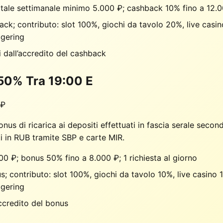
tale settimanale minimo 5.000 ₽; cashback 10% fino a 12.
ack; contributo: slot 100%, giochi da tavolo 20%, live cas
agering
i dall’accredito del cashback
 50% Tra 19:00 E
 ₽
nus di ricarica ai depositi effettuati in fascia serale second
ti in RUB tramite SBP e carte MIR.
0 ₽; bonus 50% fino a 8.000 ₽; 1 richiesta al giorno
; contributo: slot 100%, giochi da tavolo 10%, live casino
agering
accredito del bonus