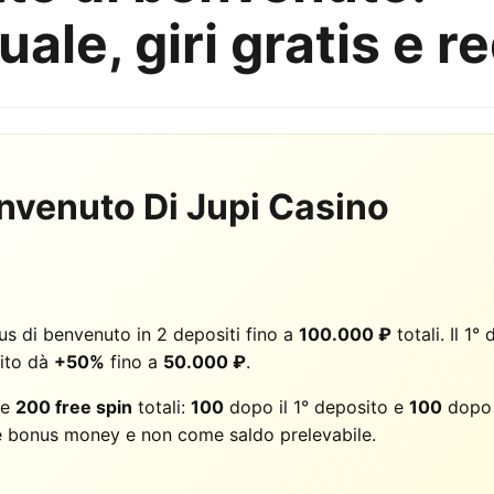
ale, giri gratis e re
nvenuto Di Jupi Casino
us di benvenuto in 2 depositi fino a
100.000 ₽
totali. Il 1
sito dà
+50%
fino a
50.000 ₽
.
he
200 free spin
totali:
100
dopo il 1° deposito e
100
dopo i
e bonus money e non come saldo prelevabile.