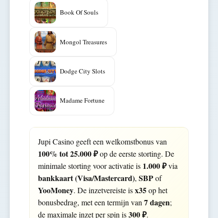
Book Of Souls
Mongol Treasures
Dodge City Slots
Madame Fortune
Jupi Casino geeft een welkomstbonus van
100% tot 25.000 ₽
op de eerste storting. De
1.000 ₽
minimale storting voor activatie is
via
bankkaart (Visa/Mastercard)
SBP
,
of
YooMoney
x35
. De inzetvereiste is
op het
7 dagen
bonusbedrag, met een termijn van
;
300 ₽
de maximale inzet per spin is
.