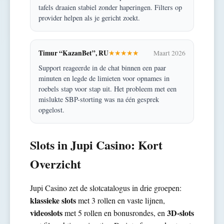
tafels draaien stabiel zonder haperingen. Filters op
provider helpen als je gericht zoekt.
Timur “KazanBet”, RU
★★★★★
Maart 2026
Support reageerde in de chat binnen een paar
minuten en legde de limieten voor opnames in
roebels stap voor stap uit. Het probleem met een
mislukte SBP-storting was na één gesprek
opgelost.
Slots in Jupi Casino: Kort
Overzicht
Jupi Casino zet de slotcatalogus in drie groepen:
klassieke slots
met 3 rollen en vaste lijnen,
videoslots
3D-slots
met 5 rollen en bonusrondes, en