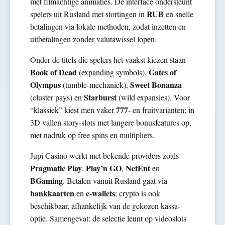
met filmachtige animaties. De interface ondersteunt
RUB
spelers uit Rusland met stortingen in
en snelle
betalingen via lokale methoden, zodat inzetten en
uitbetalingen zonder valutawissel lopen.
Onder de titels die spelers het vaakst kiezen staan
Book of Dead
Gates of
(expanding symbols),
Olympus
Sweet Bonanza
(tumble-mechaniek),
Starburst
(cluster pays) en
(wild expansies). Voor
777
“klassiek” kiest men vaker
- en fruitvarianten; in
3D vallen story-slots met langere bonusfeatures op,
met nadruk op free spins en multipliers.
Jupi Casino werkt met bekende providers zoals
Pragmatic Play
Play’n GO
NetEnt
,
,
en
BGaming
. Betalen vanuit Rusland gaat via
bankkaarten
e-wallets
en
; crypto is ook
beschikbaar, afhankelijk van de gekozen kassa-
optie. Samengevat: de selectie leunt op videoslots