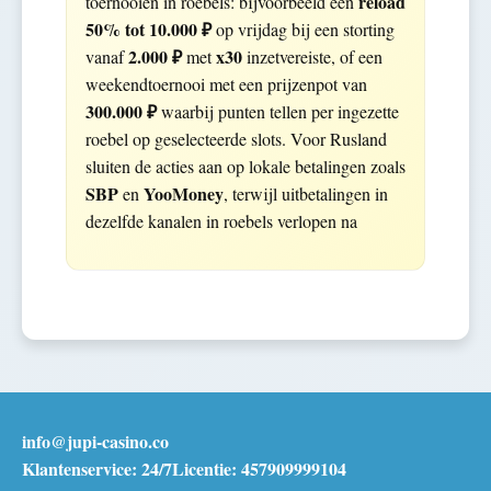
reload
toernooien in roebels: bijvoorbeeld een
50% tot 10.000 ₽
op vrijdag bij een storting
2.000 ₽
x30
vanaf
met
inzetvereiste, of een
weekendtoernooi met een prijzenpot van
300.000 ₽
waarbij punten tellen per ingezette
roebel op geselecteerde slots. Voor Rusland
sluiten de acties aan op lokale betalingen zoals
SBP
YooMoney
en
, terwijl uitbetalingen in
dezelfde kanalen in roebels verlopen na
info@jupi-casino.co
Klantenservice: 24/7
Licentie: 457909999104