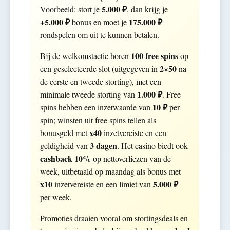
5.000 ₽
Voorbeeld: stort je
, dan krijg je
+5.000 ₽
175.000 ₽
bonus en moet je
rondspelen om uit te kunnen betalen.
100 free spins
Bij de welkomstactie horen
op
2×50
een geselecteerde slot (uitgegeven in
na
de eerste en tweede storting), met een
1.000 ₽
minimale tweede storting van
. Free
10 ₽
spins hebben een inzetwaarde van
per
spin; winsten uit free spins tellen als
x40
bonusgeld met
inzetvereiste en een
3 dagen
geldigheid van
. Het casino biedt ook
cashback 10%
op nettoverliezen van de
week, uitbetaald op maandag als bonus met
x10
5.000 ₽
inzetvereiste en een limiet van
per week.
Promoties draaien vooral om stortingsdeals en