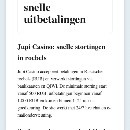
snelle
uitbetalingen
Jupi Casino: snelle stortingen
in roebels
Jupi Casino accepteert betalingen in Russische
roebels (RUB) en verwerkt stortingen via
bankkaarten en QIWI. De minimale storting start
vanaf 500 RUB; uitbetalingen beginnen vanaf
1.000 RUB en komen binnen 1–24 uur na
goedkeuring. De site werkt met 24/7 live chat en e-
mailondersteuning.