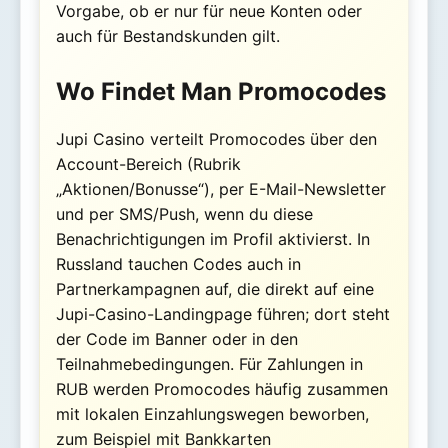
Vorgabe, ob er nur für neue Konten oder
auch für Bestandskunden gilt.
Wo Findet Man Promocodes
Jupi Casino verteilt Promocodes über den
Account-Bereich (Rubrik
„Aktionen/Bonusse“), per E-Mail-Newsletter
und per SMS/Push, wenn du diese
Benachrichtigungen im Profil aktivierst. In
Russland tauchen Codes auch in
Partnerkampagnen auf, die direkt auf eine
Jupi-Casino-Landingpage führen; dort steht
der Code im Banner oder in den
Teilnahmebedingungen. Für Zahlungen in
RUB werden Promocodes häufig zusammen
mit lokalen Einzahlungswegen beworben,
zum Beispiel mit Bankkarten