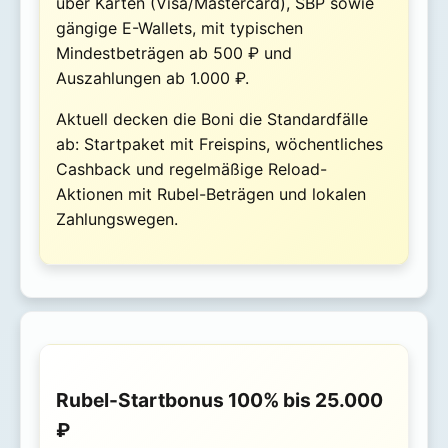
über Karten (Visa/Mastercard), SBP sowie
gängige E-Wallets, mit typischen
Mindestbeträgen ab 500 ₽ und
Auszahlungen ab 1.000 ₽.
Aktuell decken die Boni die Standardfälle
ab: Startpaket mit Freispins, wöchentliches
Cashback und regelmäßige Reload-
Aktionen mit Rubel-Beträgen und lokalen
Zahlungswegen.
Rubel-Startbonus 100% bis 25.000
₽