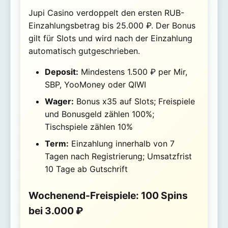
Jupi Casino verdoppelt den ersten RUB-
Einzahlungsbetrag bis 25.000 ₽. Der Bonus
gilt für Slots und wird nach der Einzahlung
automatisch gutgeschrieben.
Deposit:
Mindestens 1.500 ₽ per Mir,
SBP, YooMoney oder QIWI
Wager:
Bonus x35 auf Slots; Freispiele
und Bonusgeld zählen 100%;
Tischspiele zählen 10%
Term:
Einzahlung innerhalb von 7
Tagen nach Registrierung; Umsatzfrist
10 Tage ab Gutschrift
Wochenend-Freispiele: 100 Spins
bei 3.000 ₽