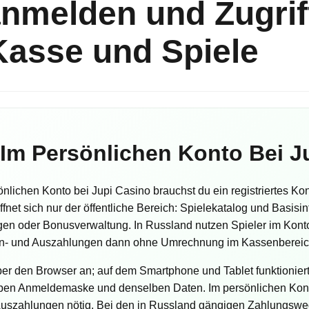
anmelden und Zugrif
Kasse und Spiele
m Persönlichen Konto Bei J
lichen Konto bei Jupi Casino brauchst du ein registriertes Kon
net sich nur der öffentliche Bereich: Spielekatalog und Basisi
en oder Bonusverwaltung. In Russland nutzen Spieler im Kont
in- und Auszahlungen dann ohne Umrechnung im Kassenbereich
r den Browser an; auf dem Smartphone und Tablet funktioniert
lben Anmeldemaske und denselben Daten. Im persönlichen Kont
ür Auszahlungen nötig. Bei den in Russland gängigen Zahlungsw