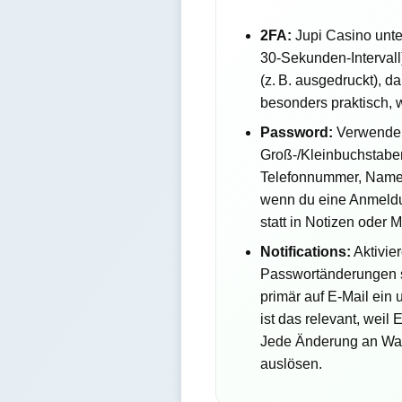
2FA:
Jupi Casino unter
30‑Sekunden-Intervall)
(z. B. ausgedruckt), d
besonders praktisch, 
Password:
Verwende e
Groß-/Kleinbuchstaben
Telefonnummer, Name),
wenn du eine Anmeldu
statt in Notizen oder
Notifications:
Aktivie
Passwortänderungen s
primär auf E‑Mail ein
ist das relevant, wei
Jede Änderung an Wal
auslösen.