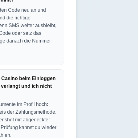
 den Code neu an und
d die richtige
enn SMS weiter ausbleibt,
Code oder setz das
tige danach die Nummer
 Casino beim Einloggen
g verlangt und ich nicht
umente im Profil hoch:
eis der Zahlungsmethode,
enshot mit abgedeckter
 Prüfung kannst du wieder
hlen.