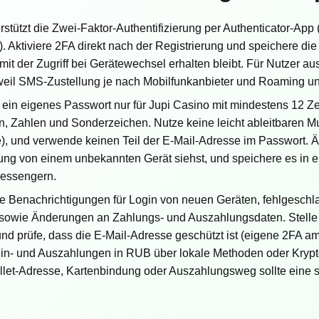
stützt die Zwei-Faktor-Authentifizierung per Authenticator-App 
. Aktiviere 2FA direkt nach der Registrierung und speichere di
amit der Zugriff bei Gerätewechsel erhalten bleibt. Für Nutzer a
weil SMS-Zustellung je nach Mobilfunkanbieter und Roaming un
in eigenes Passwort nur für Jupi Casino mit mindestens 12 Ze
, Zahlen und Sonderzeichen. Nutze keine leicht ableitbaren M
 und verwende keinen Teil der E‑Mail-Adresse im Passwort. Ä
ng von einem unbekannten Gerät siehst, und speichere es in
 Messengern.
re Benachrichtigungen für Login von neuen Geräten, fehlgesch
owie Änderungen an Zahlungs- und Auszahlungsdaten. Stelle
 und prüfe, dass die E‑Mail-Adresse geschützt ist (eigene 2FA a
l Ein- und Auszahlungen in RUB über lokale Methoden oder Kryp
let-Adresse, Kartenbindung oder Auszahlungsweg sollte eine s