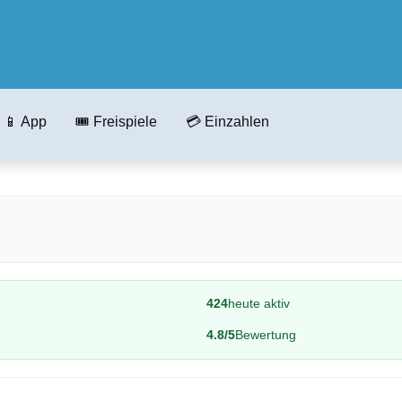
📱 App
🎟️ Freispiele
💳 Einzahlen
424
heute aktiv
4.8/5
Bewertung