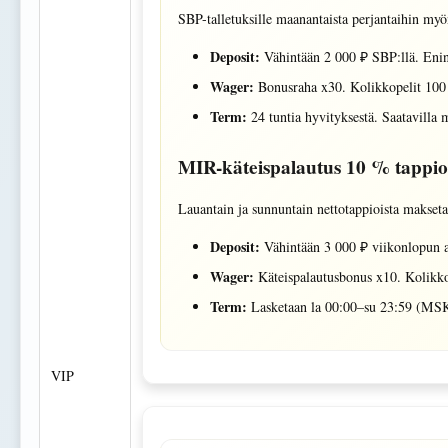
SBP-talletuksille maanantaista perjantaihin my
Deposit:
Vähintään 2 000 ₽ SBP:llä. Enin
Wager:
Bonusraha x30. Kolikkopelit 100 
Term:
24 tuntia hyvityksestä. Saatavilla
MIR-käteispalautus 10 % tappio
Lauantain ja sunnuntain nettotappioista makset
Deposit:
Vähintään 3 000 ₽ viikonlopun a
Wager:
Käteispalautusbonus x10. Kolikko
Term:
Lasketaan la 00:00–su 23:59 (MSK)
VIP