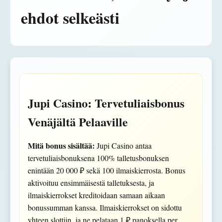
ehdot selkeästi
Jupi Casino: Tervetuliaisbonus
Venäjältä Pelaaville
Mitä bonus sisältää:
Jupi Casino antaa
tervetuliaisbonuksena 100% talletusbonuksen
enintään 20 000 ₽ sekä 100 ilmaiskierrosta. Bonus
aktivoituu ensimmäisestä talletuksesta, ja
ilmaiskierrokset kreditoidaan samaan aikaan
bonussumman kanssa. Ilmaiskierrokset on sidottu
yhteen slottiin, ja ne pelataan 1 ₽ panoksella per