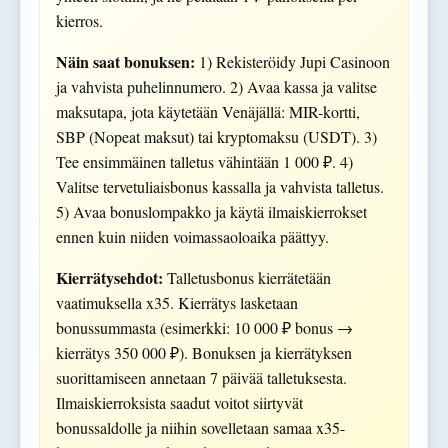
kierros.
Näin saat bonuksen:
1) Rekisteröidy Jupi Casinoon
ja vahvista puhelinnumero. 2) Avaa kassa ja valitse
maksutapa, jota käytetään Venäjällä: MIR-kortti,
SBP (Nopeat maksut) tai kryptomaksu (USDT). 3)
Tee ensimmäinen talletus vähintään 1 000 ₽. 4)
Valitse tervetuliaisbonus kassalla ja vahvista talletus.
5) Avaa bonuslompakko ja käytä ilmaiskierrokset
ennen kuin niiden voimassaoloaika päättyy.
Kierrätysehdot:
Talletusbonus kierrätetään
vaatimuksella x35. Kierrätys lasketaan
bonussummasta (esimerkki: 10 000 ₽ bonus →
kierrätys 350 000 ₽). Bonuksen ja kierrätyksen
suorittamiseen annetaan 7 päivää talletuksesta.
Ilmaiskierroksista saadut voitot siirtyvät
bonussaldolle ja niihin sovelletaan samaa x35-