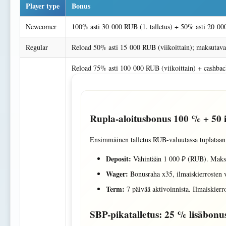
Player type
Bonus
Newcomer
100% asti 30 000 RUB (1. talletus) + 50% asti 20 00
Regular
Reload 50% asti 15 000 RUB (viikoittain); maksutav
Reload 75% asti 100 000 RUB (viikoittain) + cashbac
Rupla-aloitusbonus 100 % + 50 i
Ensimmäinen talletus RUB-valuutassa tuplataan 1
Deposit:
Vähintään 1 000 ₽ (RUB). Maks
Wager:
Bonusraha x35, ilmaiskierrosten v
Term:
7 päivää aktivoinnista. Ilmaiskierr
SBP-pikatalletus: 25 % lisäbonus