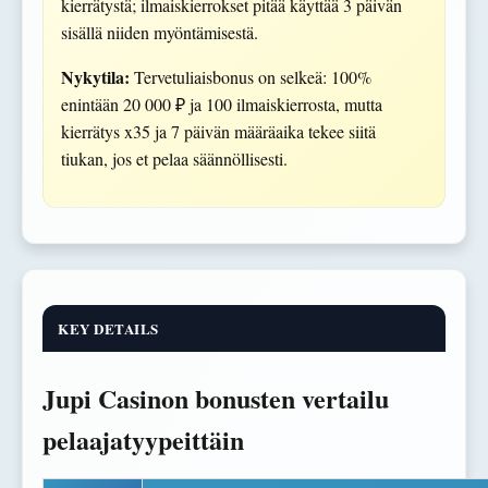
kierrätystä; ilmaiskierrokset pitää käyttää 3 päivän
sisällä niiden myöntämisestä.
Nykytila:
Tervetuliaisbonus on selkeä: 100%
enintään 20 000 ₽ ja 100 ilmaiskierrosta, mutta
kierrätys x35 ja 7 päivän määräaika tekee siitä
tiukan, jos et pelaa säännöllisesti.
KEY DETAILS
Jupi Casinon bonusten vertailu
pelaajatyypeittäin