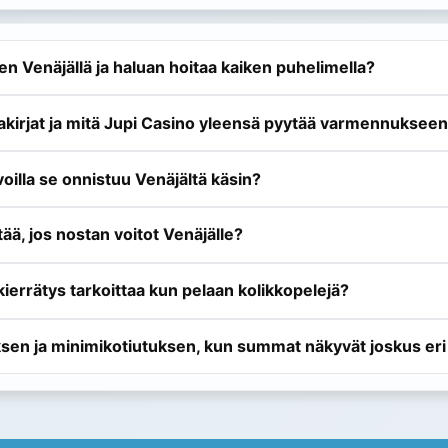
en Venäjällä ja haluan hoitaa kaiken puhelimella?
iakirjat ja mitä Jupi Casino yleensä pyytää varmennuksee
voilla se onnistuu Venäjältä käsin?
ää, jos nostan voitot Venäjälle?
kierrätys tarkoittaa kun pelaan kolikkopelejä?
ksen ja minimikotiutuksen, kun summat näkyvät joskus eri