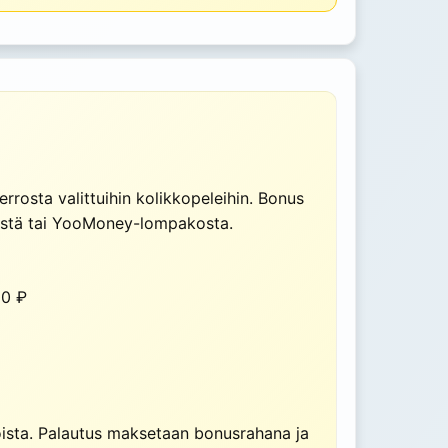
rosta valittuihin kolikkopeleihin. Bonus
SBP:stä tai YooMoney-lompakosta.
00 ₽
ioista. Palautus maksetaan bonusrahana ja