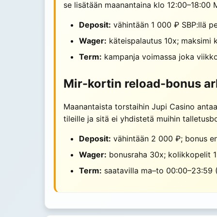
se lisätään maanantaina klo 12:00–18:00
Deposit:
vähintään 1 000 ₽ SBP:llä pe
Wager:
käteispalautus 10x; maksimi 
Term:
kampanja voimassa joka viikko 
Mir-kortin reload-bonus ark
Maanantaista torstaihin Jupi Casino anta
tileille ja sitä ei yhdistetä muihin tallet
Deposit:
vähintään 2 000 ₽; bonus en
Wager:
bonusraha 30x; kolikkopelit 1
Term:
saatavilla ma–to 00:00–23:59 (