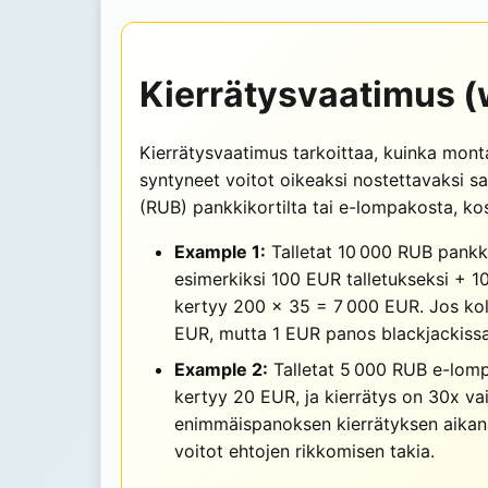
Kierrätysvaatimus (
Kierrätysvaatimus tarkoittaa, kuinka mont
syntyneet voitot oikeaksi nostettavaksi sa
(RUB) pankkikortilta tai e-lompakosta, k
Example 1:
Talletat 10 000 RUB pankki
esimerkiksi 100 EUR talletukseksi + 
kertyy 200 × 35 = 7 000 EUR. Jos koli
EUR, mutta 1 EUR panos blackjackissa
Example 2:
Talletat 5 000 RUB e-lompak
kertyy 20 EUR, ja kierrätys on 30x 
enimmäispanoksen kierrätyksen aikana 
voitot ehtojen rikkomisen takia.