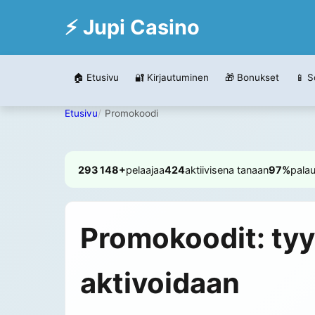
⚡ Jupi Casino
🏠 Etusivu
🔐 Kirjautuminen
🎁 Bonukset
📱 S
Etusivu
Promokoodi
293 148+
pelaajaa
424
aktiivisena tanaan
97%
pala
Promokoodit: tyyp
aktivoidaan