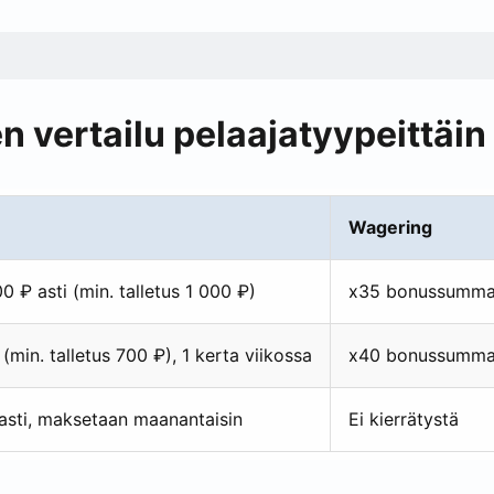
 vertailu pelaajatyypeittäin
Wagering
 ₽ asti (min. talletus 1 000 ₽)
x35 bonussumma,
(min. talletus 700 ₽), 1 kerta viikossa
x40 bonussumma,
sti, maksetaan maanantaisin
Ei kierrätystä