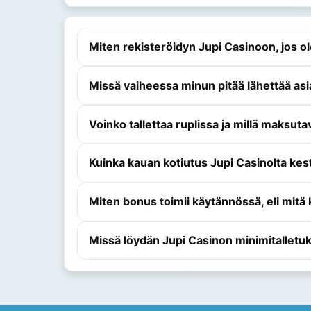
Miten rekisteröidyn Jupi Casinoon, jos ol
Missä vaiheessa minun pitää lähettää as
Voinko tallettaa ruplissa ja millä maksuta
Kuinka kauan kotiutus Jupi Casinolta kest
Miten bonus toimii käytännössä, eli mitä 
Missä löydän Jupi Casinon minimitalletu