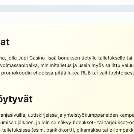
at
 jolla Jupi Casino lisää bonuksen tietylle talletukselle tai 
 voimassaoloaika, minimitalletus ja usein myös sallittu valu
promokoodin ehdoissa pitää lukea RUB tai vaihtoehtoisesti
öytyvät
jasivuilla, uutiskirjeissä ja yhteistyökumppaneiden kampan
utumisen jälkeen, jolloin se näkyy bonukset- tai tarjoukset-os
-talletuksissa (esim. pankkikortti, pikamaksu tai e-lompakko)