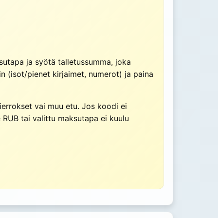
ksutapa ja syötä talletussumma, joka
in (isot/pienet kirjaimet, numerot) ja paina
skierrokset vai muu etu. Jos koodi ei
e RUB tai valittu maksutapa ei kuulu