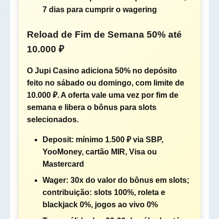
7 dias para cumprir o wagering
Reload de Fim de Semana 50% até
10.000 ₽
O Jupi Casino adiciona 50% no depósito
feito no sábado ou domingo, com limite de
10.000 ₽. A oferta vale uma vez por fim de
semana e libera o bônus para slots
selecionados.
Deposit:
mínimo 1.500 ₽ via SBP,
YooMoney, cartão MIR, Visa ou
Mastercard
Wager:
30x do valor do bônus em slots;
contribuição: slots 100%, roleta e
blackjack 0%, jogos ao vivo 0%