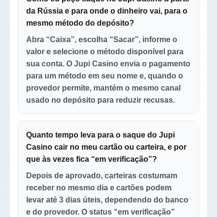
da Rússia e para onde o dinheiro vai, para o
mesmo método do depósito?
Abra “Caixa”, escolha “Sacar”, informe o
valor e selecione o método disponível para
sua conta. O Jupi Casino envia o pagamento
para um método em seu nome e, quando o
provedor permite, mantém o mesmo canal
usado no depósito para reduzir recusas.
Quanto tempo leva para o saque do Jupi
Casino cair no meu cartão ou carteira, e por
que às vezes fica “em verificação”?
Depois de aprovado, carteiras costumam
receber no mesmo dia e cartões podem
levar até 3 dias úteis, dependendo do banco
e do provedor. O status “em verificação”