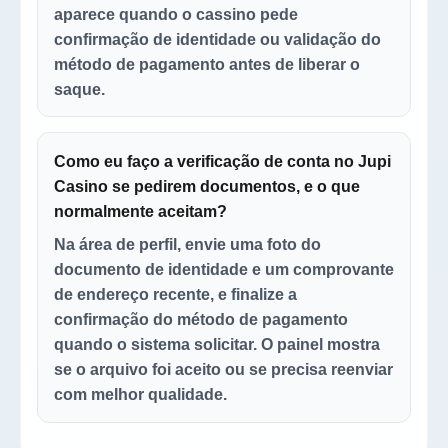
aparece quando o cassino pede
confirmação de identidade ou validação do
método de pagamento antes de liberar o
saque.
Como eu faço a verificação de conta no Jupi
Casino se pedirem documentos, e o que
normalmente aceitam?
Na área de perfil, envie uma foto do
documento de identidade e um comprovante
de endereço recente, e finalize a
confirmação do método de pagamento
quando o sistema solicitar. O painel mostra
se o arquivo foi aceito ou se precisa reenviar
com melhor qualidade.