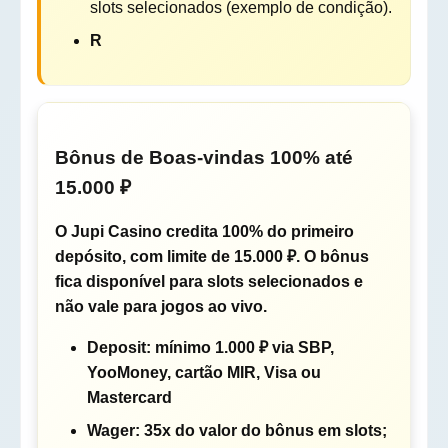
slots selecionados (exemplo de condição).
R
Bônus de Boas-vindas 100% até
15.000 ₽
O Jupi Casino credita 100% do primeiro
depósito, com limite de 15.000 ₽. O bônus
fica disponível para slots selecionados e
não vale para jogos ao vivo.
Deposit:
mínimo 1.000 ₽ via SBP,
YooMoney, cartão MIR, Visa ou
Mastercard
Wager:
35x do valor do bônus em slots;