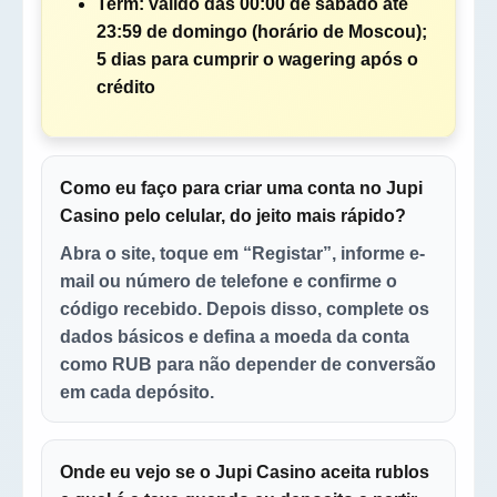
Term:
válido das 00:00 de sábado até
23:59 de domingo (horário de Moscou);
5 dias para cumprir o wagering após o
crédito
Como eu faço para criar uma conta no Jupi
Casino pelo celular, do jeito mais rápido?
Abra o site, toque em “Registar”, informe e-
mail ou número de telefone e confirme o
código recebido. Depois disso, complete os
dados básicos e defina a moeda da conta
como RUB para não depender de conversão
em cada depósito.
Onde eu vejo se o Jupi Casino aceita rublos