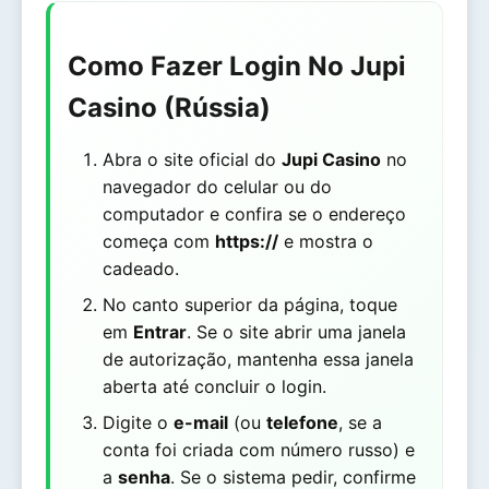
Como Fazer Login No Jupi
Casino (Rússia)
Abra o site oficial do
Jupi Casino
no
navegador do celular ou do
computador e confira se o endereço
começa com
https://
e mostra o
cadeado.
No canto superior da página, toque
em
Entrar
. Se o site abrir uma janela
de autorização, mantenha essa janela
aberta até concluir o login.
Digite o
e-mail
(ou
telefone
, se a
conta foi criada com número russo) e
a
senha
. Se o sistema pedir, confirme