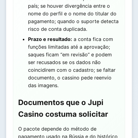
país; se houver divergência entre o
nome do perfil e o nome do titular do
pagamento; quando o suporte detecta
risco de conta duplicada.
Prazo e resultado:
a conta fica com
funções limitadas até a aprovação;
saques ficam “em revisão” e podem
ser recusados se os dados não
coincidirem com o cadastro; se faltar
documento, o cassino pede reenvio
das imagens.
Documentos que o Jupi
Casino costuma solicitar
O pacote depende do método de
pagamento usado na Rússia e do histórico