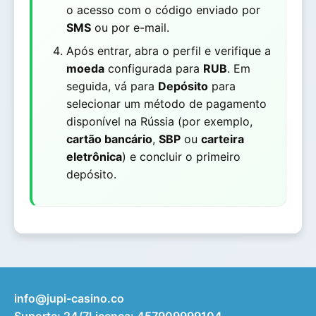
o acesso com o código enviado por
SMS
ou por e-mail.
Após entrar, abra o perfil e verifique a
moeda
configurada para
RUB
. Em
seguida, vá para
Depósito
para
selecionar um método de pagamento
disponível na Rússia (por exemplo,
cartão bancário
,
SBP
ou
carteira
eletrônica
) e concluir o primeiro
depósito.
info@jupi-casino.co
Suporte: 24/7
Licença: 457909999104