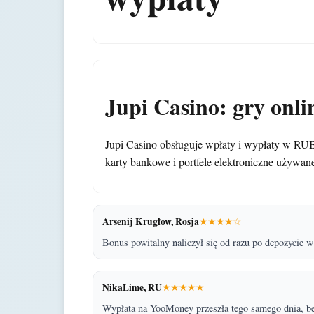
Jupi Casino: gry onli
Jupi Casino obsługuje wpłaty i wypłaty w RUB,
karty bankowe i portfele elektroniczne używan
Arsenij Krugłow, Rosja
★★★★☆
Bonus powitalny naliczył się od razu po depozycie w 
NikaLime, RU
★★★★★
Wypłata na YooMoney przeszła tego samego dnia, bez 