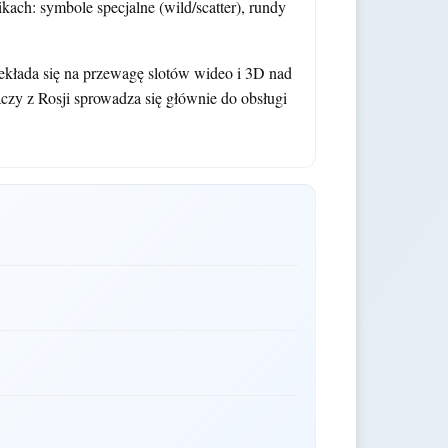
ach: symbole specjalne (wild/scatter), rundy
zekłada się na przewagę slotów wideo i 3D nad
raczy z Rosji sprowadza się głównie do obsługi