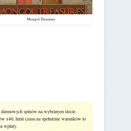
Mongol Treasures
50 darmowych spinów na wybranym slocie.
w x40; limit czasu na spełnienie warunków to
iu wpłaty.