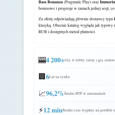
Bass Bonanza
Immorta
(Pragmatic Play) oraz
bonusowe i progresje w ramach jednej sesji, c
Za ofertę odpowiadają głównie dostawcy typu
klasyką. Obecnie katalog wygląda jak typowy mik
RUB i dostępnych metod płatności.
🎰
4 200+
Gry w lobby (sloty i gry stołow
🏢
6
Lat na rynku
📈
96,2%
Średni RTP w automatach
⚡
12 min
Średni czas wypłaty na portfele 