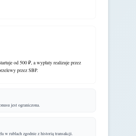
rtuje od 500 ₽, a wypłaty realizuje przez
 przelewy przez SBP.
onusu jest ograniczona.
a w rublach zgodnie z historią transakcji.