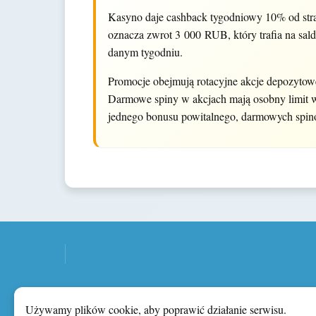
Kasyno daje cashback tygodniowy 10% od stra
oznacza zwrot 3 000 RUB, który trafia na sal
danym tygodniu.
Promocje obejmują rotacyjne akcje depozyto
Darmowe spiny w akcjach mają osobny limit wy
jednego bonusu powitalnego, darmowych spinó
Używamy plików cookie, aby poprawić działanie serwisu.