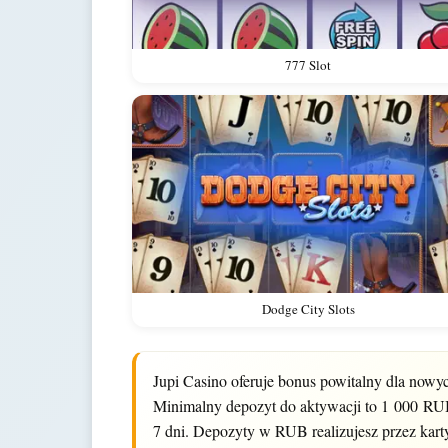
777 Slot
Dodge City Slots
Jupi Casino oferuje bonus powitalny dla now
Minimalny depozyt do aktywacji to 1 000 RUB
7 dni. Depozyty w RUB realizujesz przez karty 