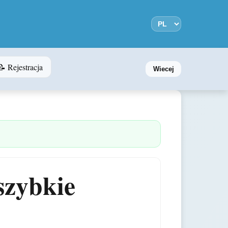
📝 Rejestracja
Wiecej
szybkie