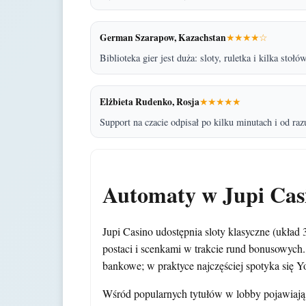
German Szarapow, Kazachstan
★★★★☆
Biblioteka gier jest duża: sloty, ruletka i kilka sto
Elżbieta Rudenko, Rosja
★★★★★
Support na czacie odpisał po kilku minutach i od ra
Automaty w Jupi Casi
Jupi Casino udostępnia sloty klasyczne (układ 
postaci i scenkami w trakcie rund bonusowych. D
bankowe; w praktyce najczęściej spotyka się 
Wśród popularnych tytułów w lobby pojawiają 