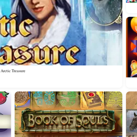
Arctic Treasure