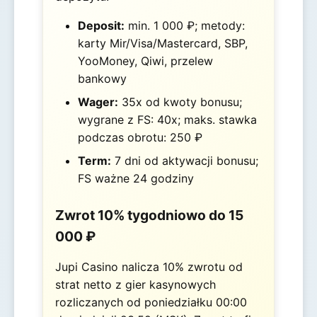
Deposit:
min. 1 000 ₽; metody:
karty Mir/Visa/Mastercard, SBP,
YooMoney, Qiwi, przelew
bankowy
Wager:
35x od kwoty bonusu;
wygrane z FS: 40x; maks. stawka
podczas obrotu: 250 ₽
Term:
7 dni od aktywacji bonusu;
FS ważne 24 godziny
Zwrot 10% tygodniowo do 15
000 ₽
Jupi Casino nalicza 10% zwrotu od
strat netto z gier kasynowych
rozliczanych od poniedziałku 00:00