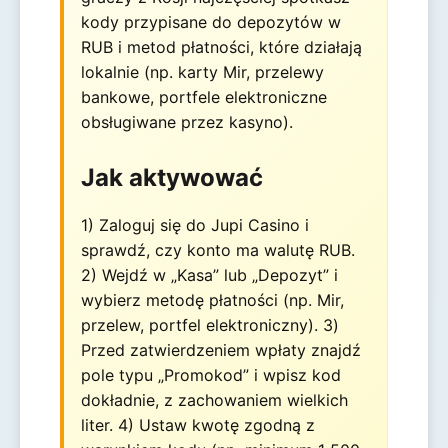
kody przypisane do depozytów w
RUB i metod płatności, które działają
lokalnie (np. karty Mir, przelewy
bankowe, portfele elektroniczne
obsługiwane przez kasyno).
Jak aktywować
1) Zaloguj się do Jupi Casino i
sprawdź, czy konto ma walutę RUB.
2) Wejdź w „Kasa” lub „Depozyt” i
wybierz metodę płatności (np. Mir,
przelew, portfel elektroniczny). 3)
Przed zatwierdzeniem wpłaty znajdź
pole typu „Promokod” i wpisz kod
dokładnie, z zachowaniem wielkich
liter. 4) Ustaw kwotę zgodną z