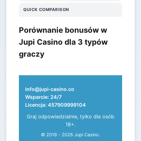
QUICK COMPARISON
Porównanie bonusów w
Jupi Casino dla 3 typów
graczy
info@jupi-casino.co
Wsparcie: 24/7
Licencja: 457909999104
Graj odpowiedzialnie, tylko dla osób
18+.
© 2018 -
2026
Jupi Casino.