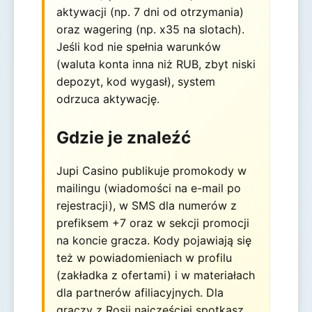
aktywacji (np. 7 dni od otrzymania)
oraz wagering (np. x35 na slotach).
Jeśli kod nie spełnia warunków
(waluta konta inna niż RUB, zbyt niski
depozyt, kod wygasł), system
odrzuca aktywację.
Gdzie je znaleźć
Jupi Casino publikuje promokody w
mailingu (wiadomości na e-mail po
rejestracji), w SMS dla numerów z
prefiksem +7 oraz w sekcji promocji
na koncie gracza. Kody pojawiają się
też w powiadomieniach w profilu
(zakładka z ofertami) i w materiałach
dla partnerów afiliacyjnych. Dla
graczy z Rosji najczęściej spotkasz