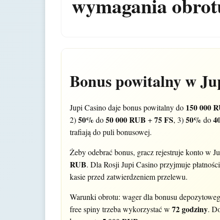
wymagania obrot
Bonus powitalny w Jup
150 000 
Jupi Casino daje bonus powitalny do
50%
50 000 RUB
75 FS
50%
4
2)
do
+
, 3)
do
trafiają do puli bonusowej.
Żeby odebrać bonus, gracz rejestruje konto w Ju
RUB
. Dla Rosji Jupi Casino przyjmuje płatnośc
kasie przed zatwierdzeniem przelewu.
Warunki obrotu: wager dla bonusu depozytowe
72 godziny
free spiny trzeba wykorzystać w
. D