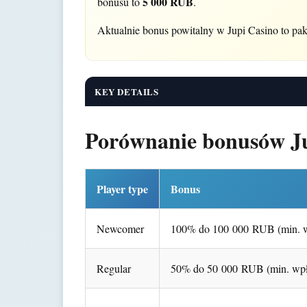
5 000 RUB
bonusu to
.
Aktualnie bonus powitalny w Jupi Casino to pa
KEY DETAILS
Porównanie bonusów Ju
Player type
Bonus
Newcomer
100% do 100 000 RUB (min. wp
Regular
50% do 50 000 RUB (min. wpła