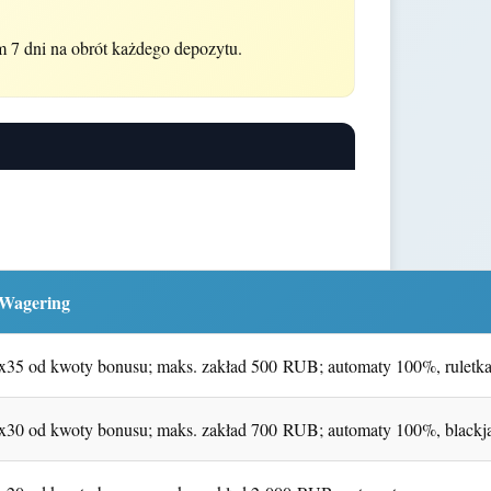
m 7 dni na obrót każdego depozytu.
Wagering
x35 od kwoty bonusu; maks. zakład 500 RUB; automaty 100%, ruletk
x30 od kwoty bonusu; maks. zakład 700 RUB; automaty 100%, black