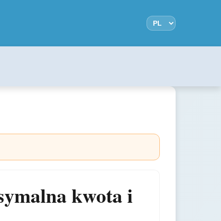
ksymalna kwota i