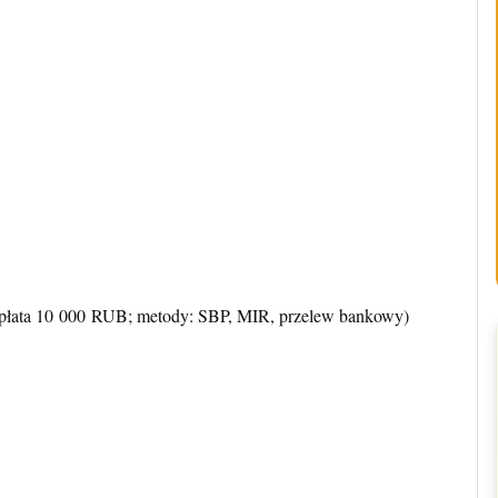
łata 10 000 RUB; metody: SBP, MIR, przelew bankowy)