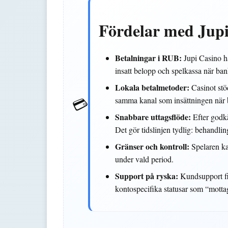
Fördelar med Jupi
Betalningar i RUB:
Jupi Casino ha
insatt belopp och spelkassa när ban
Lokala betalmetoder:
Casinot stöd
💳
samma kanal som insättningen när b
Snabbare uttagsflöde:
Efter godkä
Det gör tidslinjen tydlig: behandlin
Gränser och kontroll:
Spelaren kan
under vald period.
Support på ryska:
Kundsupport fin
kontospecifika statusar som “motta