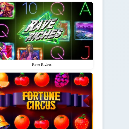
Rave Riches