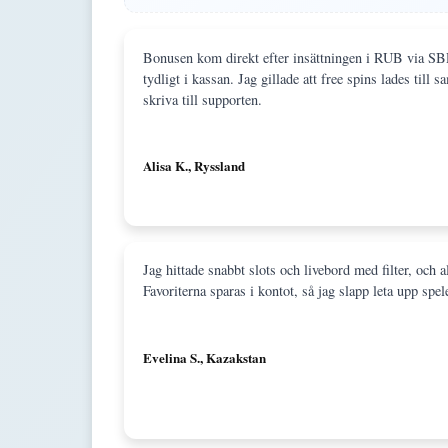
Bonusen kom direkt efter insättningen i RUB via SB
tydligt i kassan. Jag gillade att free spins lades till
skriva till supporten.
Alisa K., Ryssland
Jag hittade snabbt slots och livebord med filter, och a
Favoriterna sparas i kontot, så jag slapp leta upp spel
Evelina S., Kazakstan