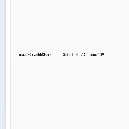
macOS (webbläsare)
Safari 14+ / Chrome 109+