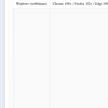
Windows (webbläsare)
Chrome 109+ / Firefox 102+ / Edge 10