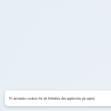
Vi använder cookies för att förbättra din upplevelse på sajten.