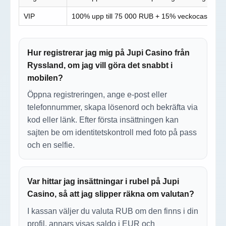
VIP
100% upp till 75 000 RUB + 15% veckocashbac
Hur registrerar jag mig på Jupi Casino från
Ryssland, om jag vill göra det snabbt i
mobilen?
Öppna registreringen, ange e‑post eller
telefonnummer, skapa lösenord och bekräfta via
kod eller länk. Efter första insättningen kan
sajten be om identitetskontroll med foto på pass
och en selfie.
Var hittar jag insättningar i rubel på Jupi
Casino, så att jag slipper räkna om valutan?
I kassan väljer du valuta RUB om den finns i din
profil, annars visas saldo i EUR och