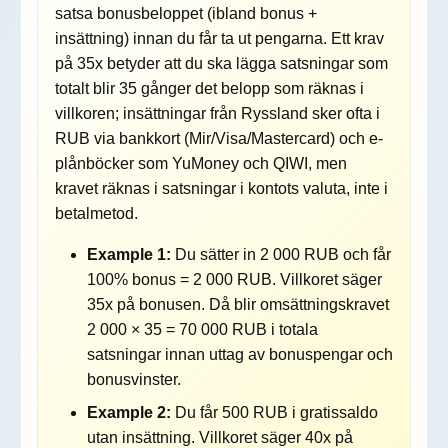
satsa bonusbeloppet (ibland bonus +
insättning) innan du får ta ut pengarna. Ett krav
på 35x betyder att du ska lägga satsningar som
totalt blir 35 gånger det belopp som räknas i
villkoren; insättningar från Ryssland sker ofta i
RUB via bankkort (Mir/Visa/Mastercard) och e-
plånböcker som YuMoney och QIWI, men
kravet räknas i satsningar i kontots valuta, inte i
betalmetod.
Example 1:
Du sätter in 2 000 RUB och får
100% bonus = 2 000 RUB. Villkoret säger
35x på bonusen. Då blir omsättningskravet
2 000 × 35 = 70 000 RUB i totala
satsningar innan uttag av bonuspengar och
bonusvinster.
Example 2:
Du får 500 RUB i gratissaldo
utan insättning. Villkoret säger 40x på