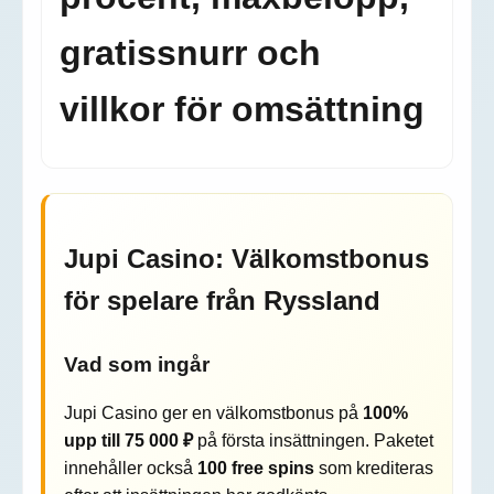
gratissnurr och
villkor för omsättning
Jupi Casino: Välkomstbonus
för spelare från Ryssland
Vad som ingår
Jupi Casino ger en välkomstbonus på
100%
upp till 75 000 ₽
på första insättningen. Paketet
innehåller också
100 free spins
som krediteras