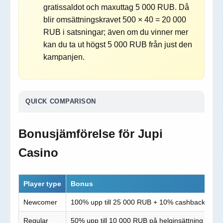
gratissaldot och maxuttag 5 000 RUB. Då
blir omsättningskravet 500 × 40 = 20 000
RUB i satsningar; även om du vinner mer
kan du ta ut högst 5 000 RUB från just den
kampanjen.
QUICK COMPARISON
Bonusjämförelse för Jupi
Casino
Player type
Bonus
Newcomer
100% upp till 25 000 RUB + 10% cashback förs
Regular
50% upp till 10 000 RUB på helginsättning + 5