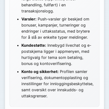
behandling, fullført) i en
transaksjonslogg.
Varsler:
Push-varsler gir beskjed om
bonuser, kampanjer, turneringer og
endringer i uttaksstatus, med brytere
for å slå av enkelte typer meldinger.
Kundestøtte:
Innebygd livechat og e-
postskjema ligger i appmenyen, med
hurtigvalg for tema som betaling,
bonus og kontoverifisering.
Konto og sikkerhet:
Profilen samler
verifisering, dokumentopplasting og
innstillinger for innloggingsbeskyttelse,
samt oversikt over innskudds- og
uttaksgrenser.