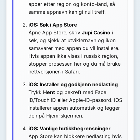
apper etter region og konto-land, så
samme appnavn kan gi null treff.
iOS: Søk i App Store
Åpne App Store, skriv
Jupi Casino
i
søk, og sjekk at utviklernavn og ikon
samsvarer med appen du vil installere.
Hvis appen ikke vises i russisk region,
stopper prosessen her og du må bruke
nettversjonen i Safari.
iOS: Installer og godkjenn nedlasting
Trykk
Hent
og bekreft med Face
ID/Touch ID eller Apple-ID-passord. iOS
installerer appen automatisk og legger
den på Hjem-skjermen.
iOS: Vanlige butikkbegrensninger
App Store kan blokkere nedlasting hvis