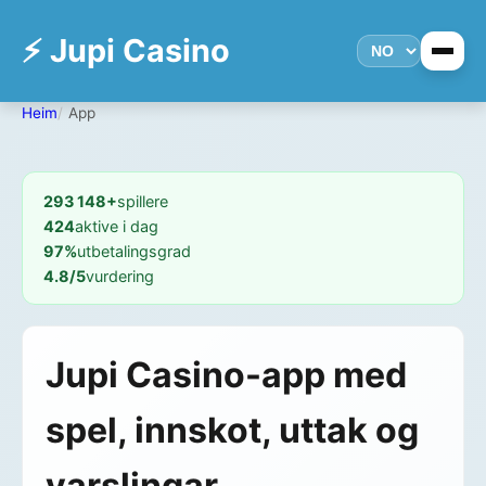
⚡ Jupi Casino
Heim
App
293 148+
spillere
424
aktive i dag
97%
utbetalingsgrad
4.8/5
vurdering
Jupi Casino-app med
spel, innskot, uttak og
varslingar