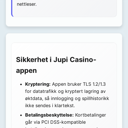
nettleser.
Sikkerhet i Jupi Casino-
appen
Kryptering:
Appen bruker TLS 1.2/1.3
for datatrafikk og kryptert lagring av
øktdata, så innlogging og spillhistorikk
ikke sendes i klartekst.
Betalingsbeskyttelse:
Kortbetalinger
går via PCI DSS-kompatible