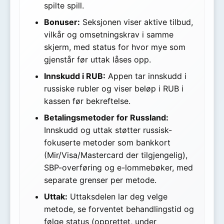
spilte spill.
Bonuser:
Seksjonen viser aktive tilbud,
vilkår og omsetningskrav i samme
skjerm, med status for hvor mye som
gjenstår før uttak låses opp.
Innskudd i RUB:
Appen tar innskudd i
russiske rubler og viser beløp i RUB i
kassen før bekreftelse.
Betalingsmetoder for Russland:
Innskudd og uttak støtter russisk-
fokuserte metoder som bankkort
(Mir/Visa/Mastercard der tilgjengelig),
SBP-overføring og e-lommebøker, med
separate grenser per metode.
Uttak:
Uttaksdelen lar deg velge
metode, se forventet behandlingstid og
følge status (opprettet, under