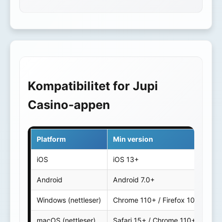
Kompatibilitet for Jupi
Casino-appen
Platform
Min version
iOS
iOS 13+
Android
Android 7.0+
Windows (nettleser)
Chrome 110+ / Firefox 109+ / Ed
macOS (nettleser)
Safari 15+ / Chrome 110+