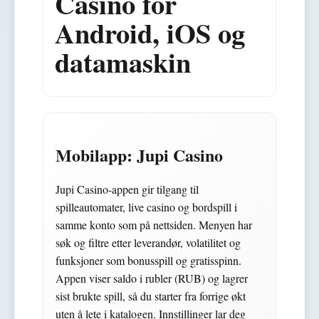
Casino for
Android, iOS og
datamaskin
Mobilapp: Jupi Casino
Jupi Casino-appen gir tilgang til
spilleautomater, live casino og bordspill i
samme konto som på nettsiden. Menyen har
søk og filtre etter leverandør, volatilitet og
funksjoner som bonusspill og gratisspinn.
Appen viser saldo i rubler (RUB) og lagrer
sist brukte spill, så du starter fra forrige økt
uten å lete i katalogen. Innstillinger lar deg