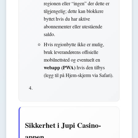
regionen eller “ingen” der dette er
tilgjengelig; dette kan blokkere
byttet hvis du har aktive
abonnementer eller utestående
saldo.
Hvis regionbytte ikke er mulig,
bruk leverandørens offisielle
mobilnettsted og eventuelt en
webapp (PWA)
hvis den tilbys
(legg til på Hjem-skjerm via Safari).
Sikkerhet i Jupi Casino-
appen