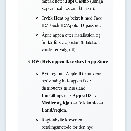
Jupi Casino
faktisk heter
(unngå
kopier med nesten likt navn).
Hent
Trykk
og bekreft med Face
ID/Touch ID/Apple ID‑passord.
Åpne appen etter installasjon og
fullfør første oppstart (tillatelse til
varsler er valgfritt).
iOS: Hvis appen ikke vises i App Store
Bytt region i Apple ID kan være
nødvendig hvis appen ikke
distribueres til Russland:
Innstillinger → Apple ID →
Medier og kjøp → Vis konto →
Land/region
.
Regionbytte krever en
betalingsmetode for den nye