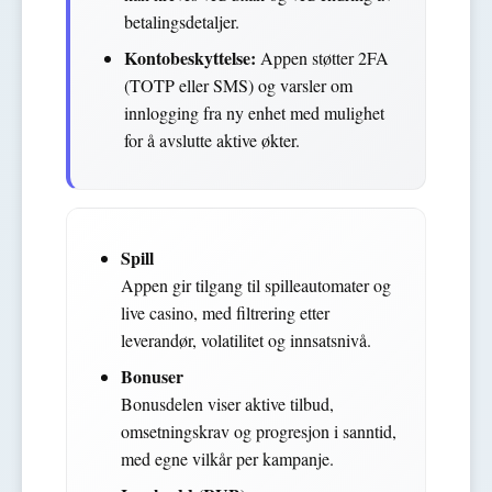
betalingsdetaljer.
Kontobeskyttelse:
Appen støtter 2FA
(TOTP eller SMS) og varsler om
innlogging fra ny enhet med mulighet
for å avslutte aktive økter.
Spill
Appen gir tilgang til spilleautomater og
live casino, med filtrering etter
leverandør, volatilitet og innsatsnivå.
Bonuser
Bonusdelen viser aktive tilbud,
omsetningskrav og progresjon i sanntid,
med egne vilkår per kampanje.