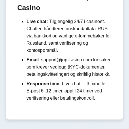
Casino
Live chat:
Tilgjengelig 24/7 i casinoet.
Chatten håndterer innskudd/uttak i RUB
via bankkort og vanlige e-lommebøker for
Russland, samt verifisering og
kontospørsmål.
Email:
support@jupicasino.com
for saker
som krever vedlegg (KYC-dokumenter,
betalingskvitteringer) og skriftlig historikk.
Response time:
Live chat 1–3 minutter.
E-post 6–12 timer, opptil 24 timer ved
verifisering eller betalingskontroll.