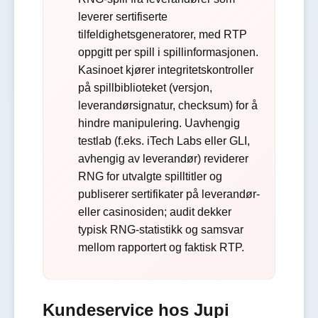
leverer sertifiserte
tilfeldighetsgeneratorer, med RTP
oppgitt per spill i spillinformasjonen.
Kasinoet kjører integritetskontroller
på spillbiblioteket (versjon,
leverandørsignatur, checksum) for å
hindre manipulering. Uavhengig
testlab (f.eks. iTech Labs eller GLI,
avhengig av leverandør) reviderer
RNG for utvalgte spilltitler og
publiserer sertifikater på leverandør-
eller casinosiden; audit dekker
typisk RNG-statistikk og samsvar
mellom rapportert og faktisk RTP.
Kundeservice hos Jupi