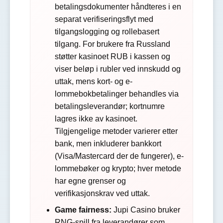
betalingsdokumenter håndteres i en
separat verifiseringsflyt med
tilgangslogging og rollebasert
tilgang. For brukere fra Russland
støtter kasinoet RUB i kassen og
viser beløp i rubler ved innskudd og
uttak, mens kort- og e-
lommebokbetalinger behandles via
betalingsleverandør; kortnumre
lagres ikke av kasinoet.
Tilgjengelige metoder varierer etter
bank, men inkluderer bankkort
(Visa/Mastercard der de fungerer), e-
lommebøker og krypto; hver metode
har egne grenser og
verifikasjonskrav ved uttak.
Game fairness:
Jupi Casino bruker
RNG-spill fra leverandører som