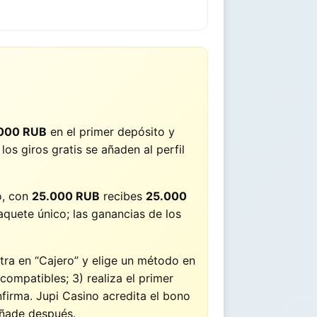
000 RUB
en el primer depósito y
s giros gratis se añaden al perfil
lo, con
25.000 RUB
recibes
25.000
quete único; las ganancias de los
ntra en “Cajero” y elige un método en
ompatibles; 3) realiza el primer
firma. Jupi Casino acredita el bono
 añade después.