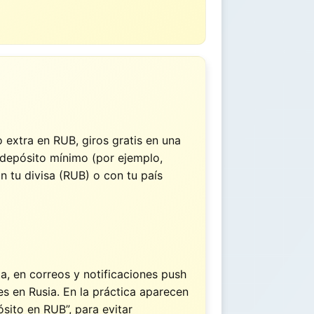
 extra en RUB, giros gratis en una
, depósito mínimo (por ejemplo,
n tu divisa (RUB) o con tu país
a, en correos y notificaciones push
s en Rusia. En la práctica aparecen
ósito en RUB”, para evitar