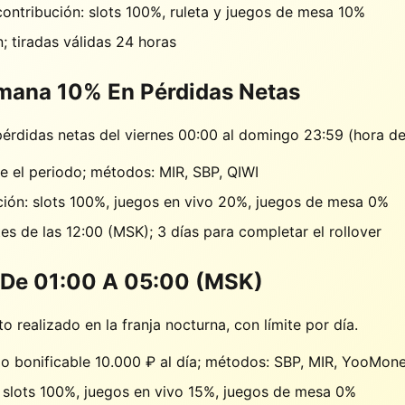
ontribución: slots 100%, ruleta y juegos de mesa 10%
; tiradas válidas 24 horas
mana 10% En Pérdidas Netas
 pérdidas netas del viernes 00:00 al domingo 23:59 (hora 
 el periodo; métodos: MIR, SBP, QIWI
ión: slots 100%, juegos en vivo 20%, juegos de mesa 0%
es de las 12:00 (MSK); 3 días para completar el rollover
 De 01:00 A 05:00 (MSK)
 realizado en la franja nocturna, con límite por día.
 bonificable 10.000 ₽ al día; métodos: SBP, MIR, YooMon
 slots 100%, juegos en vivo 15%, juegos de mesa 0%