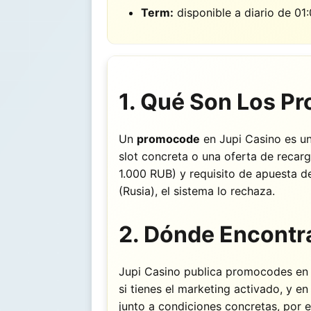
Term:
disponible a diario de 01
1. Qué Son Los P
Un
promocode
en Jupi Casino es un
slot concreta o una oferta de recarg
1.000 RUB) y requisito de apuesta d
(Rusia), el sistema lo rechaza.
2. Dónde Encontr
Jupi Casino publica promocodes en t
si tienes el marketing activado, y 
junto a condiciones concretas, por e