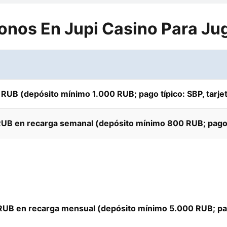
nos En Jupi Casino Para Ju
UB (depósito mínimo 1.000 RUB; pago típico: SBP, tarje
UB en recarga semanal (depósito mínimo 800 RUB; pago 
UB en recarga mensual (depósito mínimo 5.000 RUB; pago