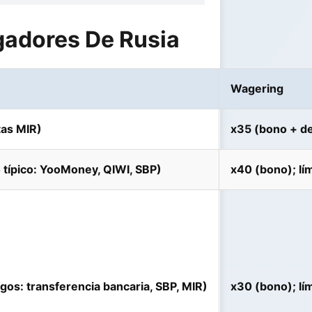
gadores De Rusia
Wagering
tas MIR)
x35 (bono + de
típico: YooMoney, QIWI, SBP)
x40 (bono); lí
s: transferencia bancaria, SBP, MIR)
x30 (bono); lí