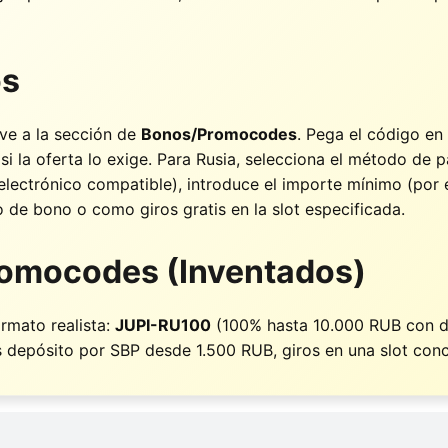
os
 ve a la sección de
Bonos/Promocodes
. Pega el código e
 si la oferta lo exige. Para Rusia, selecciona el método de
ectrónico compatible), introduce el importe mínimo (por e
o de bono o como giros gratis en la slot especificada.
romocodes (Inventados)
ormato realista:
JUPI-RU100
(100% hasta 10.000 RUB con d
as depósito por SBP desde 1.500 RUB, giros en una slot con