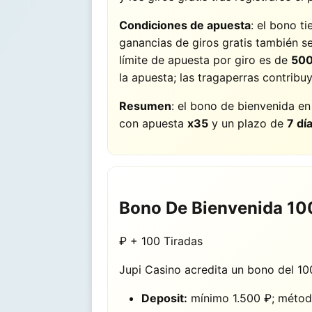
Condiciones de apuesta
: el bono t
ganancias de giros gratis también 
límite de apuesta por giro es de
50
la apuesta; las tragaperras contrib
Resumen
: el bono de bienvenida e
con apuesta
x35
y un plazo de
7 dí
Bono De Bienvenida 1
₽ + 100 Tiradas
Jupi Casino acredita un bono del 100
Deposit:
mínimo 1.500 ₽; métod