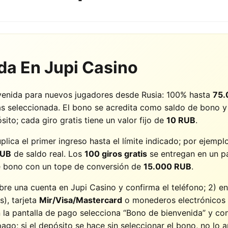
da En Jupi Casino
venida para nuevos jugadores desde Rusia: 100% hasta
75.
s seleccionada. El bono se acredita como saldo de bono y lo
ito; cada giro gratis tiene un valor fijo de
10 RUB
.
plica el primer ingreso hasta el límite indicado; por ejemp
RUB
de saldo real. Los
100 giros gratis
se entregan en un pa
 de bono con un tope de conversión de
15.000 RUB
.
 abre una cuenta en Jupi Casino y confirma el teléfono; 2) e
), tarjeta
Mir/Visa/Mastercard
o monederos electrónicos c
 la pantalla de pago selecciona “Bono de bienvenida” y con
l pago; si el depósito se hace sin seleccionar el bono, no lo