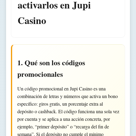
activarlos en Jupi
Casino
1. Qué son los códigos
promocionales
Un código promocional en Jupi Casino es una
combinación de letras y números que activa un bono
específico: giros gratis, un porcentaje extra al
depósito o cashback. El código funciona una sola vez
por cuenta y se aplica a una acción concreta, por
ejemplo, “primer depósito” o “recarga del fin de
semana”. Si el depósito no cumple el mínimo