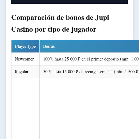
Comparación de bonos de Jupi
Casino por tipo de jugador
Player type
Bonus
Newcomer
100% hasta 25 000 ₽ en el primer depósito (mín. 1 0
Regular
50% hasta 15 000 ₽ en recarga semanal (mín. 1 500 