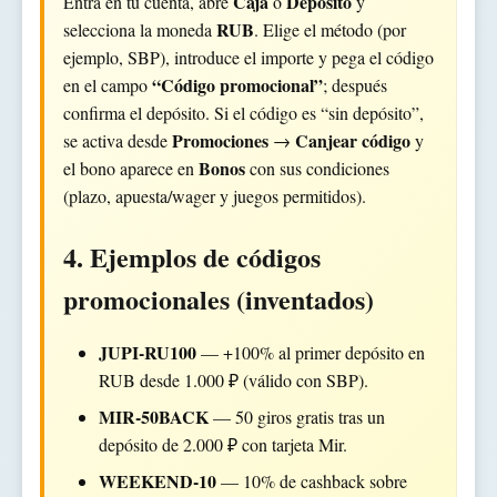
Caja
Depósito
Entra en tu cuenta, abre
o
y
RUB
selecciona la moneda
. Elige el método (por
ejemplo, SBP), introduce el importe y pega el código
“Código promocional”
en el campo
; después
confirma el depósito. Si el código es “sin depósito”,
Promociones
Canjear código
se activa desde
→
y
Bonos
el bono aparece en
con sus condiciones
(plazo, apuesta/wager y juegos permitidos).
4. Ejemplos de códigos
promocionales (inventados)
JUPI-RU100
— +100% al primer depósito en
RUB desde 1.000 ₽ (válido con SBP).
MIR-50BACK
— 50 giros gratis tras un
depósito de 2.000 ₽ con tarjeta Mir.
WEEKEND-10
— 10% de cashback sobre