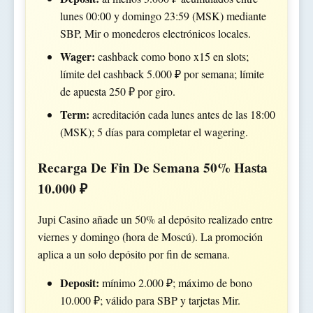
lunes 00:00 y domingo 23:59 (MSK) mediante
SBP, Mir o monederos electrónicos locales.
Wager:
cashback como bono x15 en slots;
límite del cashback 5.000 ₽ por semana; límite
de apuesta 250 ₽ por giro.
Term:
acreditación cada lunes antes de las 18:00
(MSK); 5 días para completar el wagering.
Recarga De Fin De Semana 50% Hasta
10.000 ₽
Jupi Casino añade un 50% al depósito realizado entre
viernes y domingo (hora de Moscú). La promoción
aplica a un solo depósito por fin de semana.
Deposit:
mínimo 2.000 ₽; máximo de bono
10.000 ₽; válido para SBP y tarjetas Mir.