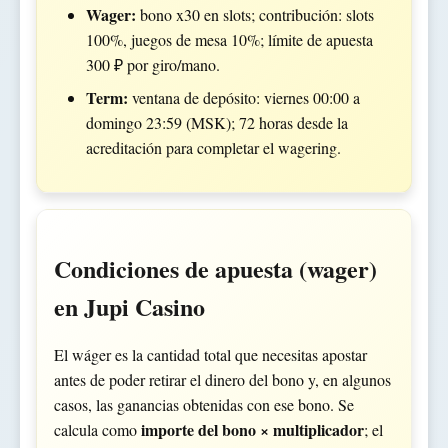
Wager:
bono x30 en slots; contribución: slots
100%, juegos de mesa 10%; límite de apuesta
300 ₽ por giro/mano.
Term:
ventana de depósito: viernes 00:00 a
domingo 23:59 (MSK); 72 horas desde la
acreditación para completar el wagering.
Condiciones de apuesta (wager)
en Jupi Casino
El wáger es la cantidad total que necesitas apostar
antes de poder retirar el dinero del bono y, en algunos
casos, las ganancias obtenidas con ese bono. Se
importe del bono × multiplicador
calcula como
; el