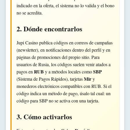
indicado en la oferta, el sistema no lo valida y el bono
no se acredita.
2. Dónde encontrarlos
Jupi Casino publica códigos en correos de campañas
(newsletter), en notificaciones dentro del perfil y en
páginas de promociones del propio sitio. Para
usuarios de Rusia, los códigos suelen venir atados a
RUB
SBP
pagos en
y a métodos locales como
Mir
(Sistema de Pagos Rápidos), tarjetas
y
monederos electrónicos compatibles con RUB. Si el
código indica un método de pago, úsalo tal cual: un
código para SBP no se activa con una tarjeta.
3. Cómo activarlos