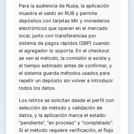
Para la audiencia de Rusia, la aplicación
muestra el saldo en RUB y permite
depósitos con tarjetas Mir y monederos
electrónicos que operan en el mercado
local, junto con transferencias por
sistema de pagos rápidos (SBP) cuando
el agregador lo soporta. En el checkout
se ven el método, la comisión si existe y
el tiempo estimado antes de confirmar, y
el sistema guarda métodos usados para
repetir un depósito sin volver a introducir
todos los datos.
Los retiros se solicitan desde el perfil con
selección de método y validación de
datos, y la aplicación marca el estado:
“pendiente”, “en proceso” y “completado”.
Si el método requiere verificación, el flujo