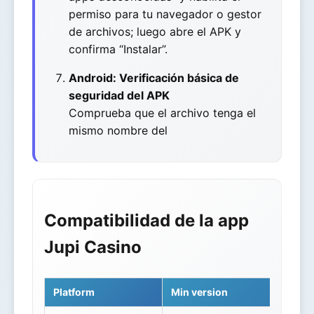
permiso para tu navegador o gestor
de archivos; luego abre el APK y
confirma “Instalar”.
Android: Verificación básica de
seguridad del APK
Comprueba que el archivo tenga el
mismo nombre del
Compatibilidad de la app
Jupi Casino
Platform
Min version