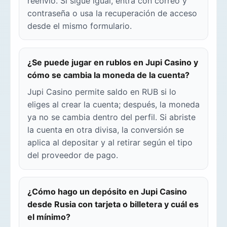
reenvío. Si sigue igual, entra con correo y
contraseña o usa la recuperación de acceso
desde el mismo formulario.
¿Se puede jugar en rublos en Jupi Casino y
cómo se cambia la moneda de la cuenta?
Jupi Casino permite saldo en RUB si lo
eliges al crear la cuenta; después, la moneda
ya no se cambia dentro del perfil. Si abriste
la cuenta en otra divisa, la conversión se
aplica al depositar y al retirar según el tipo
del proveedor de pago.
¿Cómo hago un depósito en Jupi Casino
desde Rusia con tarjeta o billetera y cuál es
el mínimo?