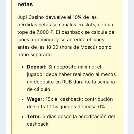
netas
Jupi Casino devuelve el 10% de las
pérdidas netas semanales en slots, con un
tope de 7.000 ₽. El cashback se calcula de
lunes a domingo y se acredita el lunes
antes de las 18:00 (hora de Moscú) como
bono separado.
Deposit:
Sin depósito mínimo; el
jugador debe haber realizado al menos
un depósito en RUB durante la semana
de cálculo.
Wager:
15x el cashback; contribución
de slots 100%, juegos de mesa 0%.
Term:
5 días desde la acreditación del
cashback.