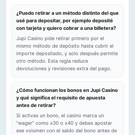
¿Puedo retirar a un método distinto del que
usé para depositar, por ejemplo deposité
con tarjeta y quiero cobrar a una billetera?
Jupi Casino pide retirar primero por el
mismo método de depósito hasta cubrir el
importe depositado, y solo después permite
otro método. Esta regla reduce
devoluciones y revisiones extra del pago.
¿Cómo funcionan los bonos en Jupi Casino
y qué significa el requisito de apuesta
antes de retirar?
Si activas un bono, el casino marca un
“wager” como x30 o x40 y debes apostar
ese volumen con el saldo del bono antes de