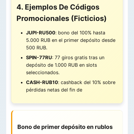
4. Ejemplos De Códigos
Promocionales (Ficticios)
JUPI-RU500
: bono del 100% hasta
5.000 RUB en el primer depósito desde
500 RUB.
SPIN-77RU
: 77 giros gratis tras un
depósito de 1.000 RUB en slots
seleccionados.
CASH-RUB10
: cashback del 10% sobre
pérdidas netas del fin de
Bono de primer depósito en rublos