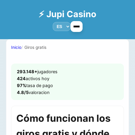
⚡ Jupi Casino
Inicio
Giros gratis
293.148+
jugadores
424
activos hoy
97%
tasa de pago
4.8/5
valoracion
Cómo funcionan los
giros gratis y dónde