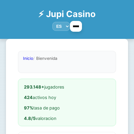
⚡ Jupi Casino
Inicio
Bienvenida
293.148+
jugadores
424
activos hoy
97%
tasa de pago
4.8/5
valoracion