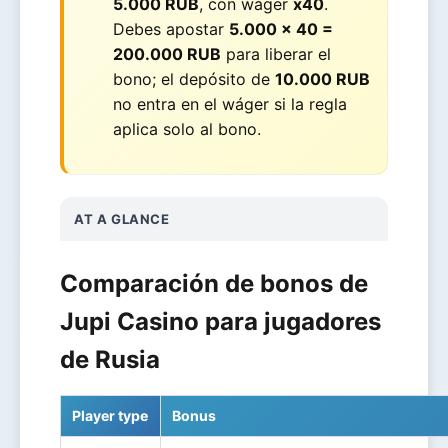
5.000 RUB
, con wáger
x40
.
Debes apostar
5.000 × 40 =
200.000 RUB
para liberar el
bono; el depósito de
10.000 RUB
no entra en el wáger si la regla
aplica solo al bono.
AT A GLANCE
Comparación de bonos de
Jupi Casino para jugadores
de Rusia
Player type
Bonus