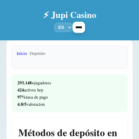
⚡ Jupi Casino
Inicio
Depósito
293.148+
jugadores
424
activos hoy
97%
tasa de pago
4.8/5
valoracion
Métodos de depósito en